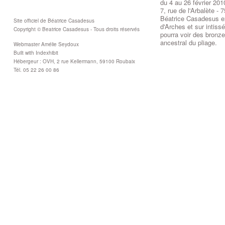
du 4 au 26 février 201
7, rue de l'Arbalète - 
Béatrice Casadesus ex
Site officiel de Béatrice Casadesus
d'Arches et sur intiss
Copyright © Beatrice Casadesus - Tous droits réservés
pourra voir des bronzes
ancestral du pliage.
Webmaster Amélie Seydoux
Built with Indexhibit
Hébergeur : OVH, 2 rue Kellermann, 59100 Roubaix
Tél. 05 22 26 00 86