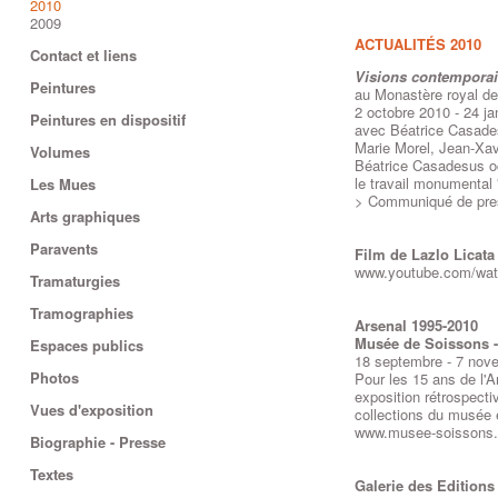
2010
2009
ACTUALITÉS 2010
Contact et liens
Visions contemporai
Peintures
au Monastère royal de
2 octobre 2010 - 24 ja
Peintures en dispositif
avec Béatrice Casade
Marie Morel, Jean-Xav
Volumes
Béatrice Casadesus oc
le travail monumental
Les Mues
> Communiqué de pre
Arts graphiques
Paravents
Film de Lazlo Licat
www.youtube.com/wa
Tramaturgies
Tramographies
Arsenal 1995-2010
Musée de Soissons 
Espaces publics
18 septembre - 7 nov
Photos
Pour les 15 ans de l'
exposition rétrospecti
Vues d'exposition
collections du musée e
www.musee-soissons.
Biographie - Presse
Textes
Galerie des Editions