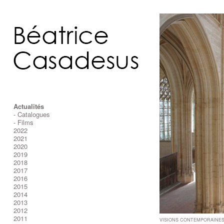
Actualités
- Catalogues
- Films
2022
2021
2020
2019
2018
2017
2016
2015
2014
2013
2012
2011
VISIONS CONTEMPORAINES